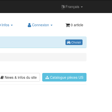
Français
Infos
Connexion
0 article
Choisir
News
& infos du site
Catalogue
pièces US